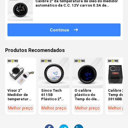
Calibre 2" da temperatura de óleo do medidor
automático da C.C. 12V carros 0.3A de
alumínio
Continue
Produtos Recomendados
Visor 2”
Sinco Tech
O calibre
Calibre 2" 
Medidor de
6115B
plástico do
Temp do ó
temperatura
Plástico 2"
Temp do óleo
2016BB
do óleo Sinco
Medidor de
da tecnologia
medidor
Tech 6145T
Temperatura
6115 de Sinco
automátic
Melhor preço
Melhor preço
Melhor preço
Melhor pr
Ponteiro
do Óleo
mede a auto
do Temp d
Automóvel
Automóvel
exposição
óleo dos
Tela preta
Display LED
conduzida
calibres de
Tela Branca
móvel
carro 12V 