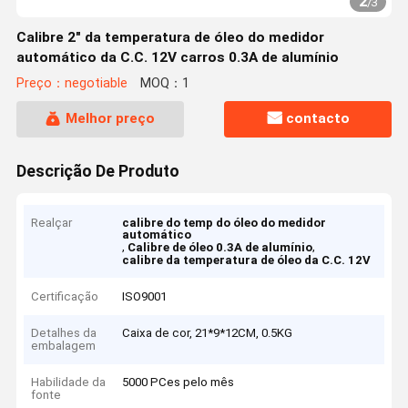
2
/
3
Calibre 2" da temperatura de óleo do medidor
automático da C.C. 12V carros 0.3A de alumínio
Preço：negotiable
MOQ：1
Melhor preço
contacto
Descrição De Produto
Realçar
calibre do temp do óleo do medidor
automático
,
,
Calibre de óleo 0.3A de alumínio
calibre da temperatura de óleo da C.C. 12V
Certificação
ISO9001
Detalhes da
Caixa de cor, 21*9*12CM, 0.5KG
embalagem
Habilidade da
5000 PCes pelo mês
fonte